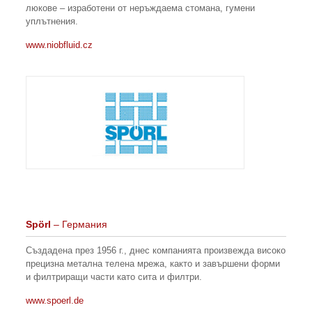
люкове – изработени от неръждаема стомана, гумени
уплътнения.
www.niobfluid.cz
Sp
ö
rl
– Германия
Създадена през 1956 г., днес компанията произвежда високо
прецизна метална телена мрежа, както и завършени форми
и филтриращи части като сита и филтри.
www.spoerl.de