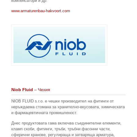
компенсатори и др.
www.armaturenbau-hakvoort.com
Niob Fluid
– Чехия
NIOB FLUID s.r.o. е чешки производител на фитинги от
неръждаема стомана за хранително-вкусовата, химическата
и фармацевтичната промишленост.
Днес продуктовата гама включва съединителни елементи,
кламп скоби, фитинги, тръби, тръбни фасонни части,
сферични кранове, регулираща и затваряща арматура,