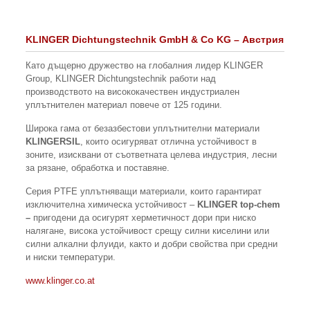
KLINGER Dichtungstechnik GmbH & Co KG – Австрия
Като дъщерно дружество на глобалния лидер KLINGER
Group, KLINGER Dichtungstechnik работи над
производството на висококачествен индустриален
уплътнителен материал повече от 125 години.
Широка гама от безазбестови уплътнителни материали
KLINGERSIL
, които осигуряват отлична устойчивост в
зоните, изисквани от съответната целева индустрия, лeсни
за рязане, обработка и поставяне.
Серия PTFE уплътняващи материали, които гарантират
изключителна химическа устойчивост –
KLINGER top-chem
–
пригодени да осигурят херметичност дори при ниско
налягане, висока устойчивост срещу силни киселини или
силни алкални флуиди, както и добри свойства при средни
и ниски температури.
www.klinger.co.at