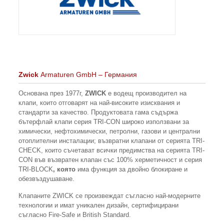
Zwick
Armaturen GmbH – Германия
Основана през 1977г,
ZWICK
е водещ производител на
клапи, които отговарят на най-високите изисквания и
стандарти за качество. Продуктовата гама съдържа
бътерфлай клапи серия TRI-CON широко използвани за
химически, нефтохимически, петролни, газови и централни
отоплителни инсталации; възвратни клапани от серията TRI-
CHECK, които съчетават всички предимства на серията TRI-
CON във възвратен клапан със 100% херметичност и серия
TRI-BLOCK
, която
има функция за двойно блокиране и
обезвъздушаване.
Клапаните ZWICK се произвеждат съгласно най-модерните
технологии и имат уникален дизайн, сертифицирани
съгласно Fire-Safe и British Standard.