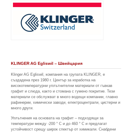
KLINGER AG Egliswil – Швейцария
Klinger AG Egliswil, компания на групата KLINGER, е
създадена през 1980 г. Център за изработка на
високотемпературни уплътнителни материали от гъвкав
графит и слюда, както и стомана с гумено покритие. Тези
материали се обслужват в много водещи компании, главно
рафинерии, химически заводи, електроцентрали, цистерни и
много други.
Уплътнения на основата на графит – подходящи за
температури между -200 ° C и до 460 ° C и предлагат
устойчивост срещу широк спектър от химикали. Снабдени