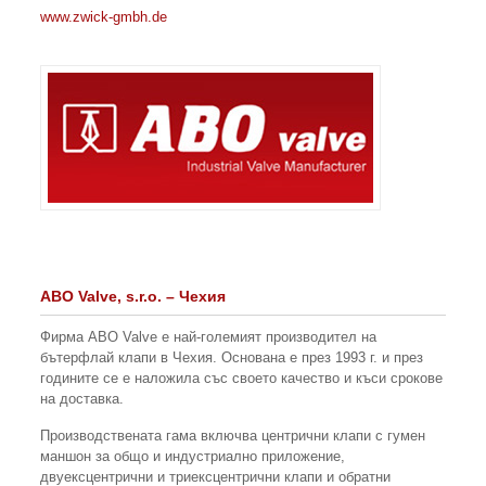
www.zwick-gmbh.de
ABO Valve, s.r.o. – Чехия
Фирма ABO Valve е най-големият производител на
бътерфлай клапи в Чехия. Основана е през 1993 г. и през
годините се e наложила със своето качество и къси срокове
на доставка.
Производствената гама включва центрични клапи с гумен
маншон за общо и индустриално приложение,
двуексцентрични и триексцентрични клапи и обратни