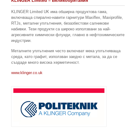
KLINGER Limited – Великобритания
KLINGER Limited UK има обширна продуктова гама,
включваща спирално-навити гарнитури Maxiflex, Maxiprofile,
RTJs, метални уплътнения, безазбестови салникови
набивки. Тези продукти са широко използвани за най-
агресивните химически флуиди, главно в нефтохимическите
индустрии.
Металните уплътнения често включват мека уплътняваща
среда, като графит, използван заедно с метала, за да се
създаде много висока херметичност.
www.klinger.co.uk