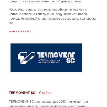
предимства са високо качество и бързи доставки.
Производствената гама включва сферични кранове с
напълно заварена конструкция, редуциран или пълен
проход, бътерфлай клапи, кранове за врязване, кранове за
газ.
www.vexve.com
TERMOVENT SC
–
Сърбия
TERMOVENT SC е основана през 1963 г., в момента е
регионален лидер в производството на индустриални